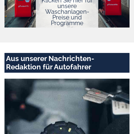
Klicken Sie hier für
unsere
Waschanlagen-
Preise und
Programme
Aus unserer Nachrichten-
Redaktion für Autofahrer